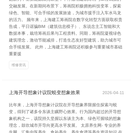
交融发展。在新期间布景下，筹画院积极拥抱科技变革，探索
绿色、智能、可合手续的发展旅途，为城市援手注入车水马龙
的活力。 频年来，上海建工筹画院在数字化转型方面获取权贵
告成，平日诓骗BIM（建筑信息模子）、东说念主工智能和大
数据本事，栽培筹画后果与工程质料。同期，筹画院凝视绿色
建筑理念，激动节能减排，打造生态友好型建筑，助力城市可
合手续发展。 此外，上海建工筹画院还积极参与重要城市基础
重要援
维修资讯
上海开导想象计议院蜕变想象效果
2026-04-11
比年来，上海开导想象计议院在开导想象界限握住探索与蜕
变，得到了诸多令东谈主瞩野心效果。行为国内超过的开导想
象机构之一，该院持久坚握以东谈主为本、绿色可握续的想象
理念，鼓吹城市开导向更高水平发展。 太原养生网- 专业的养
生网，汇集中医养生、食补养生、养生食谱等养生资讯知识 在