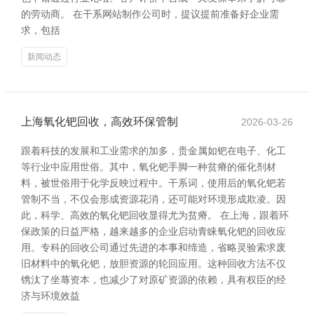
的劳动商。 在干系网站制作公司时，提议提前准备好企业需
求，包括
新闻动态
上海氧化钯回收，高效环保管制
2026-03-26
跟着科技的发展和工业需求的加多，贵金属如钯在电子、化工
等行业中应用世俗。其中，氧化钯手脚一种贫瘠的催化剂材
料，被世俗用于化学反映过程中。干系词，使用后的氧化钯若
管制不当，不仅会形成资源花消，还可能对环境形成欺凌。因
此，科学、高效的氧化钯回收显得尤为贫瘠。 在上海，跟着环
保政策的日益严格，越来越多的企业启动青睐氧化钯的回收应
用。专科的回收公司通过先进的本事和缔造，省略灵验索求废
旧材料中的氧化钯，放胆资源的轮回应用。这种回收方法不仅
镌汰了坐蓐资本，也减少了对原矿资源的依赖，具有权臣的经
济与环境效益