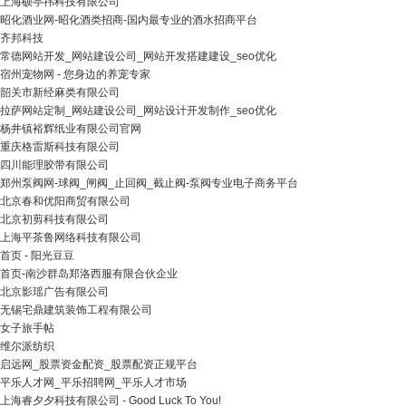
上海硕亭祎科技有限公司
昭化酒业网-昭化酒类招商-国内最专业的酒水招商平台
齐邦科技
常德网站开发_网站建设公司_网站开发搭建建设_seo优化
宿州宠物网 - 您身边的养宠专家
韶关市新经麻类有限公司
拉萨网站定制_网站建设公司_网站设计开发制作_seo优化
杨井镇裕辉纸业有限公司官网
重庆格雷斯科技有限公司
四川能理胶带有限公司
郑州泵阀网-球阀_闸阀_止回阀_截止阀-泵阀专业电子商务平台
北京春和优阳商贸有限公司
北京初剪科技有限公司
上海平茶鲁网络科技有限公司
首页 - 阳光豆豆
首页-南沙群岛郑洛西服有限合伙企业
北京影瑶广告有限公司
无锡宅鼎建筑装饰工程有限公司
女子旅手帖
维尔派纺织
启远网_股票资金配资_股票配资正规平台
平乐人才网_平乐招聘网_平乐人才市场
上海睿夕夕科技有限公司 - Good Luck To You!