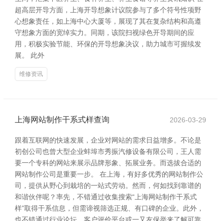
超高层开导方面，上海开导想象计议院参与了多个符号性项野
心想象责任，如上海中心大厦等，展现了其在复杂结构和高遵
守想象方面的宽绰实力。同期，该院扫视绿色开导期间的应
用，积极实验节能、环保的开导想象决议，助力城市可握续发
展。 此外
维修资讯
上海网站制作干系式样查询
2026-03-29
跟着互联网的快速发展，企业对网站的需求日益增多。不论是
初创公司也曾大型企业蚌埠市秀振汽修设备有限公司，王人需
要一个专科的网站来展示品牌形象、拓展业务。而选拔合适的
网站制作公司是重要一步。 在上海，有好多优秀的网站制作公
司，提供从野心到栽培的一站式劳动。然而，何如找到靠谱的
和谐伙伴呢？率先，不错通过收集搜索“上海网站制作干系式
样”取得干系信息，但需谛视筛选正规、有口碑的企业。此外，
也不错通过行业论坛、客户评价平台或一又友保举来了解可靠