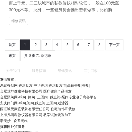
而上千元。二三线城市的私教价钱相对较低，一般在100元至
300元不等。 此外，一些健身房会推出套餐做事，比如购
维修资讯
首页
1
2
3
4
5
6
7
8
下一页
末页
共
8
页
71
条记录
关于我们
服务指南
维修资讯
二手回收
友情链接：
鸿景香烟网|香烟批发|中华香烟|香烟批发网|高仿香烟|香烟|
合肥芷坤健康科技有限公司 医疗健康产品研发
合肥泵阀网-球阀_闸阀_止回阀_截止阀-泵阀专业电子商务平台
安庆阀门网-球阀,闸阀,截止阀,止回阀,过滤器
丽江诚元豪庭装饰有限责任公司-住宅装饰和装修
上海凡清科教仪器有限公司|教学试验装置加工
泰美妙 - 欢迎光临
拣职网外贸服务