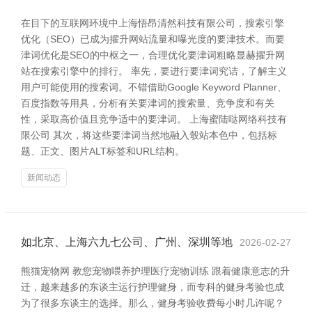
在目下的互联网环境中上海悟昂清然科技有限公司，搜索引擎
优化（SEO）已成为擢升网站流量和曝光度的要津技术。而要
津词优化是SEO的中枢之一，合理优化要津词粗略显赫擢升网
站在搜索引擎中的排行。 率先，要进行要津词究诘，了解主义
用户可能使用的搜索词。不错借助Google Keyword Planner、
百度指数等用具，分析有关要津词的搜索量、竞争度和有关
性，采取高价值且竞争适中的要津词。 上海蜜陆哒网络科技有
限公司 其次，将这些要津词当然地融入彀站本色中，包括标
题、正文、图片ALT标签和URL结构。
新闻动态
如北京、上海六九七公司、广州、深圳等地
2026-02-27
熊猫宠物网 教您宠物喂养护理医疗宠物训练 跟着健康意志的升
迁，越来越多的东谈主运行护理健身，而专科的健身考验也成
为了很多东谈主的选择。那么，健身考验收费每小时几许呢？