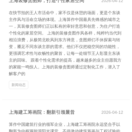
上海装修贪图师，打造个性家居空间
2026-04-12
在快节拍的王人市活命中，家不仅是休憩的场面，更是个东谈
主作风与活命立场的体现。上海算作中国最具先锋感的城市之
一，其装修贪图师们正以私有的审好意思和创意，为住户打造
个性化的家居空间。 上海的装修贪图作风各样，纯粹约当代到
相沿浪费，从极简北欧风到东方禅意，贪图师们不休探索与转
变，餍足不同东谈主群的需求。他们不仅把稳空间的功能性，
更强调艺术性与欢畅性的聚首，让每一处细节王人彰显主东谈
主的回味。 跟着个性化需求的提高，越来越多的业主但愿我方
的家能一鸣惊人。上海的装修贪图师通过定制化工作，潜入了
解客户的
新闻动态
上海建工筹画院：翻新引颈曩昔
2026-04-12
算作中国建筑行业的领军企业，上海建工筹画院永远坚合手以
翻新为中枢驱能源阳光课堂，不停激动建筑筹画与工程试验的